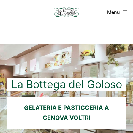
Salta
Menu
al
La
contenuto
Bottega
del
Goloso
La Bottega del Goloso
GELATERIA E PASTICCERIA A
GENOVA VOLTRI